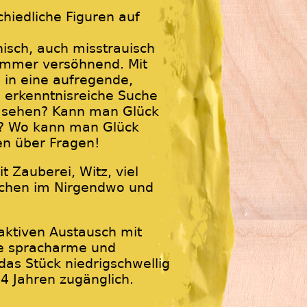
hiedliche Figuren auf
isch, auch misstrauisch
h immer versöhnend. Mit
b in eine aufregende,
n erkenntnisreiche Suche
 sehen? Kann man Glück
? Wo kann man Glück
en über Fragen!
 Zauberei, Witz, viel
chen im Nirgendwo und
aktiven Austausch mit
e spracharme und
das Stück niedrigschwellig
 4 Jahren zugänglich.