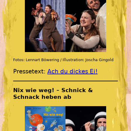
Fotos: Lennart Böwering / Illustration: Joscha Gingold
Pressetext:
Ach du dickes Ei!
Nix wie weg! – Schnick &
Schnack heben ab